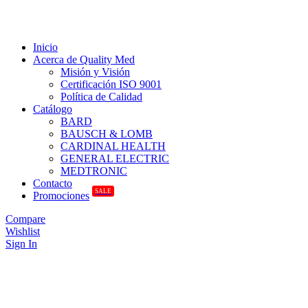
Inicio
Acerca de Quality Med
Misión y Visión
Certificación ISO 9001
Política de Calidad
Catálogo
BARD
BAUSCH & LOMB
CARDINAL HEALTH
GENERAL ELECTRIC
MEDTRONIC
Contacto
SALE
Promociones
Compare
Wishlist
Sign In