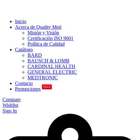
Inicio
Acerca de Quality Med
Misión y Visión
Certificación ISO 9001
Política de Calidad
Catálogo
BARD
BAUSCH & LOMB
CARDINAL HEALTH
GENERAL ELECTRIC
MEDTRONIC
Contacto
SALE
Promociones
Compare
Wishlist
Sign In