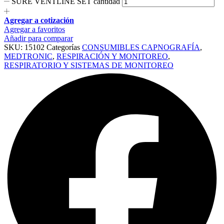
SURE VENTLINE SET cantidad
Agregar a cotización
Agregar a favoritos
Añadir para comparar
SKU:
15102
Categorías
CONSUMIBLES CAPNOGRAFÍA
,
MEDTRONIC
,
RESPIRACIÓN Y MONITOREO
,
RESPIRATORIO Y SISTEMAS DE MONITOREO