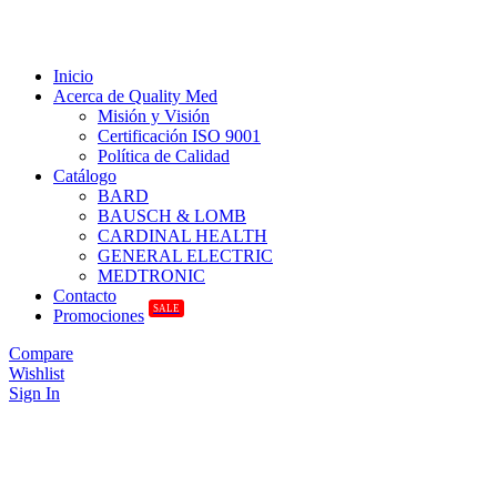
Inicio
Acerca de Quality Med
Misión y Visión
Certificación ISO 9001
Política de Calidad
Catálogo
BARD
BAUSCH & LOMB
CARDINAL HEALTH
GENERAL ELECTRIC
MEDTRONIC
Contacto
SALE
Promociones
Compare
Wishlist
Sign In